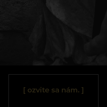
[ ozvite sa nám. ]