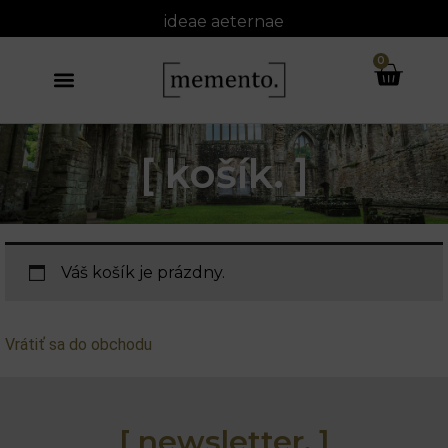
ideae
aeternae
0
[ košík. ]
Váš košík je prázdny.
Vrátiť sa do obchodu
[ newsletter. ]