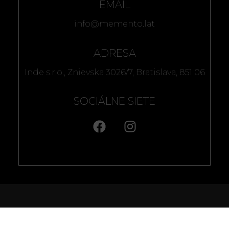
EMAIL
info@memento.lat
ADRESA
Inde s.r.o., Znievska 3026/7, Bratislava, 851 06
SOCIÁLNE SIETE
[ memento. ]