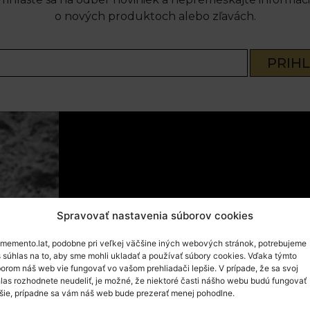
o nových produktoch alebo zľavách.
PRIHL
Spravovať nastavenia súborov cookies
memento.lat, podobne pri veľkej väčšine iných webových stránok, potrebujeme
 súhlas na to, aby sme mohli ukladať a používať súbory cookies. Vďaka týmto
orom náš web vie fungovať vo vašom prehliadači lepšie. V prípade, že sa svoj
las rozhodnete neudeliť, je možné, že niektoré časti nášho webu budú fungovať
šie, prípadne sa vám náš web bude prezerať menej pohodlne.