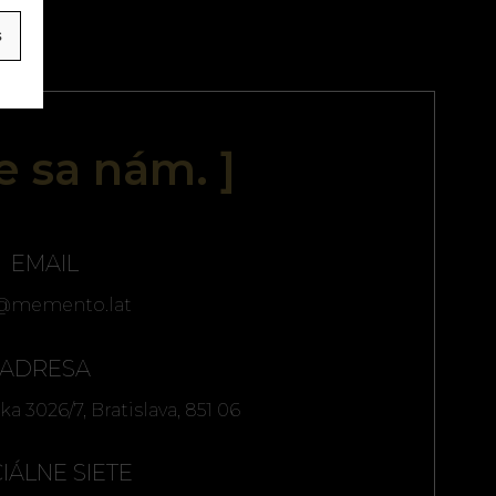
s
te sa nám. ]
EMAIL
o@memento.lat
ADRESA
ska 3026/7, Bratislava, 851 06
IÁLNE SIETE