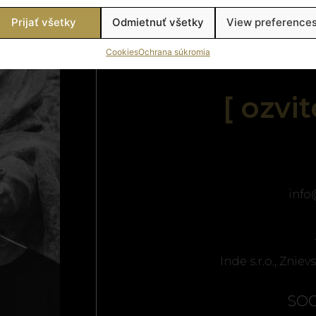
Prijať všetky
Odmietnuť všetky
View preference
Cookies
Ochrana súkromia
[ ozvi
inf
Inde s.r.o., Zniev
SOC