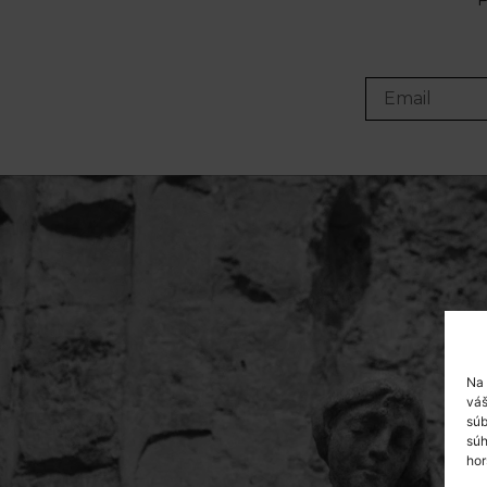
Na 
váš
súb
súh
hor