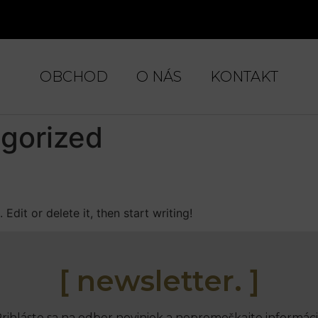
OBCHOD
O NÁS
KONTAKT
gorized
Edit or delete it, then start writing!
[ newsletter. ]
rihláste sa na odber noviniek a nepremeškajte informác