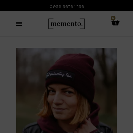
ideae
aeternae
0