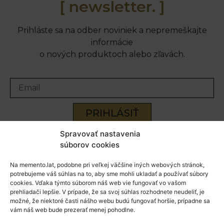
[ newsletter. ]
Prihláste sa na odber noviniek a nepremeškajte
informácie
o nových produktoch alebo zľavách.
PRIHLÁSIŤ
Spravovať nastavenia
súborov cookies
Na memento.lat, podobne pri veľkej väčšine iných webových stránok,
potrebujeme váš súhlas na to, aby sme mohli ukladať a používať súbory
cookies. Vďaka týmto súborom náš web vie fungovať vo vašom
prehliadači lepšie. V prípade, že sa svoj súhlas rozhodnete neudeliť, je
možné, že niektoré časti nášho webu budú fungovať horšie, prípadne sa
vám náš web bude prezerať menej pohodlne.