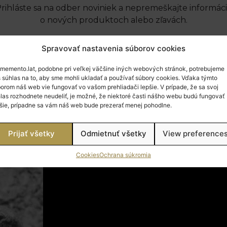
rihláste sa na odber noviniek a nepremeškajte informác
o nových produktoch alebo zľavách.
Spravovať nastavenia súborov cookies
PRIHL
memento.lat, podobne pri veľkej väčšine iných webových stránok, potrebujeme
 súhlas na to, aby sme mohli ukladať a používať súbory cookies. Vďaka týmto
orom náš web vie fungovať vo vašom prehliadači lepšie. V prípade, že sa svoj
las rozhodnete neudeliť, je možné, že niektoré časti nášho webu budú fungovať
šie, prípadne sa vám náš web bude prezerať menej pohodlne.
Prijať všetky
Odmietnuť všetky
View preference
Cookies
Ochrana súkromia