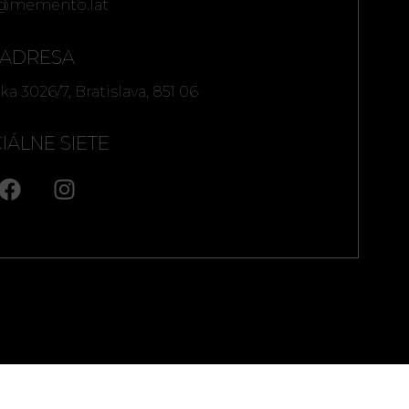
o@memento.lat
ADRESA
ska 3026/7, Bratislava, 851 06
IÁLNE SIETE