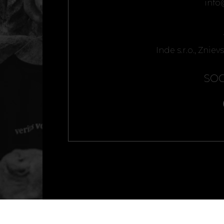
inf
Inde s.r.o., Zniev
SOC