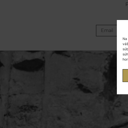
P
Na 
váš
súb
súh
hor