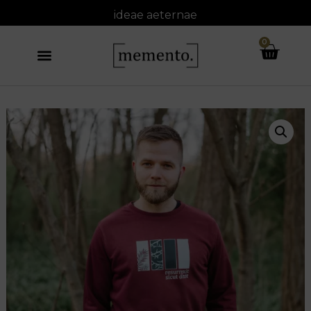
ideae
aeternae
0