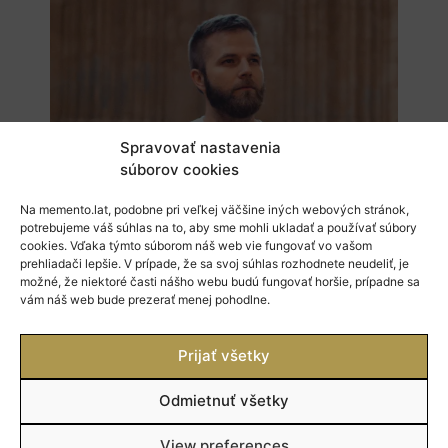
Spravovať nastavenia
súborov cookies
Na memento.lat, podobne pri veľkej väčšine iných webových stránok,
potrebujeme váš súhlas na to, aby sme mohli ukladať a používať súbory
cookies. Vďaka týmto súborom náš web vie fungovať vo vašom
prehliadači lepšie. V prípade, že sa svoj súhlas rozhodnete neudeliť, je
možné, že niektoré časti nášho webu budú fungovať horšie, prípadne sa
vám náš web bude prezerať menej pohodlne.
Prijať všetky
ora et labora tričko pánske
22,90
€
Odmietnuť všetky
View preferences