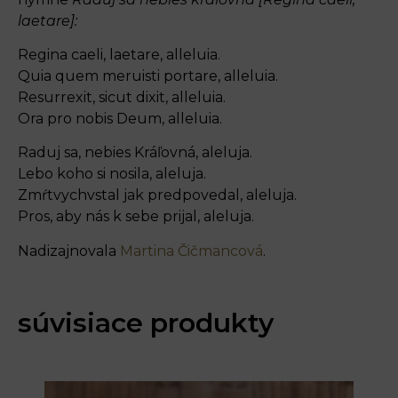
laetare]:
Regina caeli, laetare, alleluia.
Quia quem meruisti portare, alleluia.
Resurrexit, sicut dixit, alleluia.
Ora pro nobis Deum, alleluia.
Raduj sa, nebies Kráľovná, aleluja.
Lebo koho si nosila, aleluja.
Zmŕtvychvstal jak predpovedal, aleluja.
Pros, aby nás k sebe prijal, aleluja.
Nadizajnovala
Martina Čičmancová
.
súvisiace produkty