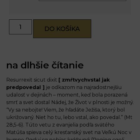
DO KOŠÍKA
na dlhšie čítanie
Resurrexit sicut dixit
[ zmŕtvychvstal jak
predpovedal ]
je odkazom na najradostnejšiu
udalosť v dejinách – moment, keď bola porazená
smrť a svet dostal Nádej, že Život v plnosti je možný.
“Vy sa nebojte! Viem, že hľadáte Ježiša, ktorý bol
ukrižovaný. Niet ho tu, lebo vstal, ako povedal.” (Mt
28,5-6). Túto vetu z evanjelia podľa svätého
Matúša spieva celý kresťanský svet na Veľkú Noc v
hymne
Raduj sa nebies kráľovná [Regina caeli,