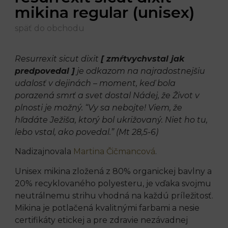
mikina regular (unisex)
späť do obchodu
Resurrexit sicut dixit
[ zmŕtvychvstal jak
predpovedal ]
je odkazom na najradostnejšiu
udalosť v dejinách – moment, keď bola
porazená smrť a svet dostal Nádej, že Život v
plnosti je možný. “Vy sa nebojte! Viem, že
hľadáte Ježiša, ktorý bol ukrižovaný. Niet ho tu,
lebo vstal, ako povedal.” (Mt 28,5-6)
Nadizajnovala
Martina Čičmancová
.
Unisex mikina zložená z 80% organickej bavlny a
20% recyklovaného polyesteru, je vďaka svojmu
neutrálnemu strihu vhodná na každú príležitosť.
Mikina je potlačená kvalitnými farbami a nesie
certifikáty etickej a pre zdravie nezávadnej