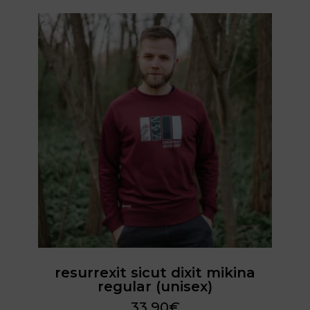
resurrexit sicut dixit mikina
regular (unisex)
33,90
€