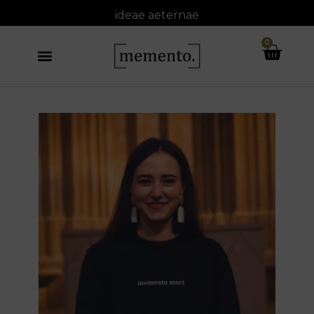
ideae
aeternae
0