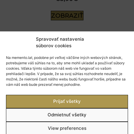
ZOBRAZIŤ
Spravovať nastavenia
súborov cookies
[ newsletter. ]
Na memento.lat, podobne pri veľkej väčšine iných webových stránok,
potrebujeme váš súhlas na to, aby sme mohli ukladať a používať súbory
cookies. Vďaka týmto súborom náš web vie fungovať vo vašom
Prihláste sa na odber noviniek a nepremeškajte
prehliadači lepšie. V prípade, že sa svoj súhlas rozhodnete neudeliť, je
informácie
možné, že niektoré časti nášho webu budú fungovať horšie, prípadne sa
o nových produktoch alebo zľavách.
vám náš web bude prezerať menej pohodlne.
Prijať všetky
Odmietnuť všetky
PRIHLÁSIŤ
View preferences